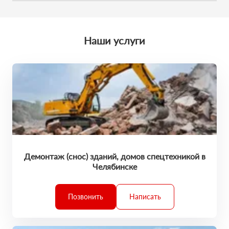
Мы обещаем, что к вам приедет профессионал. У него есть
поставленные задачи точно в срок.
большой опыт выполненных работ. Каждая техника
обслужена и исправна. Он умеет все сделать на отлично. И
вы останетесь в хорошем настроении!
Наши услуги
Демонтаж (снос) зданий, домов спецтехникой в
Челябинске
Позвонить
Написать