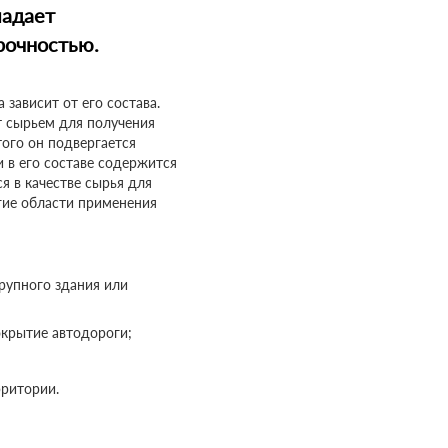
ладает
рочностью.
зависит от его состава.
т сырьем для получения
того он подвергается
 в его составе содержится
я в качестве сырья для
гие области применения
рупного здания или
окрытие автодороги;
рритории.