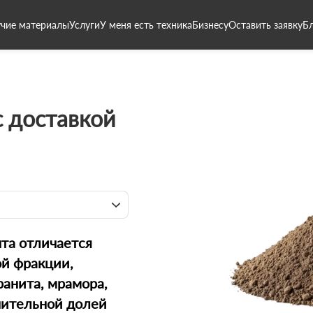
чие материалы
Услуги
У меня есть техника
Бизнесу
Оставить заявку
Б
 доставкой
нта отличается
й фракции,
ранита, мрамора,
ачительной долей