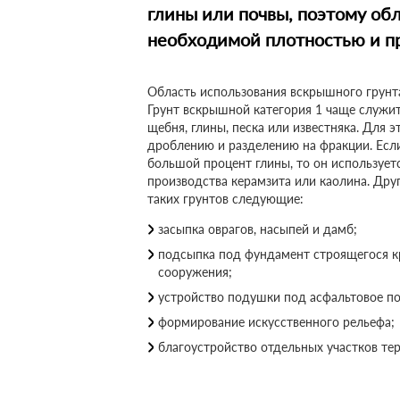
глины или почвы, поэтому об
необходимой плотностью и п
Область использования вскрышного грунта 
Грунт вскрышной категория 1 чаще служи
щебня, глины, песка или известняка. Для э
дроблению и разделению на фракции. Если
большой процент глины, то он используетс
производства керамзита или каолина. Дру
таких грунтов следующие:
засыпка оврагов, насыпей и дамб;
подсыпка под фундамент строящегося к
сооружения;
устройство подушки под асфальтовое п
формирование искусственного рельефа;
благоустройство отдельных участков те