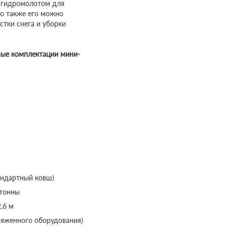
и гидромолотом для
но также его можно
стки снега и уборки
ные комплектации мини-
тандартный ковш)
 тонны
,6 м
аряженного оборудования)