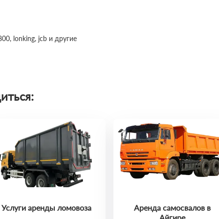
0, lonking, jcb и другие
иться:
Услуги аренды ломовоза
Аренда самосвалов в
Айгире