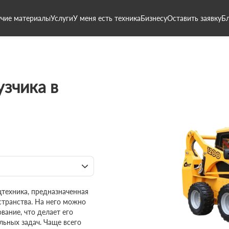
чие материалы
Услуги
У меня есть техника
Бизнесу
Оставить заявку
Б
зчика в
цтехника, предназначенная
странства. На него можно
вание, что делает его
ьных задач. Чаще всего