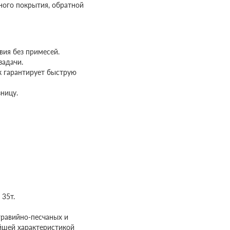
ного покрытия, обратной
вия без примесей.
задачи.
к гарантирует быструю
ницу.
 35т.
гравийно-песчаных и
йшей характеристикой