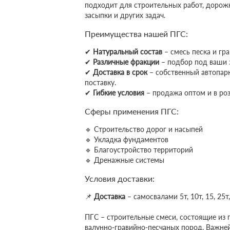
подходит для строительных работ, дорож
засыпки и других задач.
Преимущества нашей ПГС:
✔
Натуральный состав
– смесь песка и гра
✔
Различные фракции
– подбор под ваши 
✔
Доставка в срок
– собственный автопар
поставку.
✔
Гибкие условия
– продажа оптом и в роз
Сферы применения ПГС:
🔹 Строительство дорог и насыпей
🔹 Укладка фундаментов
🔹 Благоустройство территорий
🔹 Дренажные системы
Условия доставки:
📌
Доставка
– самосвалами 5т, 10т, 15, 25т,
ПГС – строительные смеси, состоящие из 
валунно-гравийно-песчаных пород. Важне