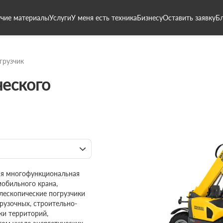
чие материалы
Услуги
У меня есть техника
Бизнесу
Оставить заявку
Б
грузчик
ческого
ная многофункциональная
мобильного крана,
елескопические погрузчики
рузочных, строительно-
ки территорий,