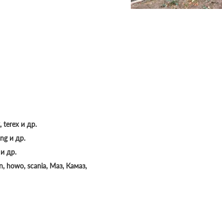
, terex и др.
ng и др.
и др.
, howo, scania, Маз, Камаз,