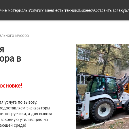
чие материалы
Услуги
У меня есть техника
Бизнесу
Оставить заявку
Б
ельного мусора
я
ора в
основке!
я услуга по вывозу,
предоставляем экскаваторы-
и-погрузчики, а для вывоза
 законную утилизацию на
жающей среде!