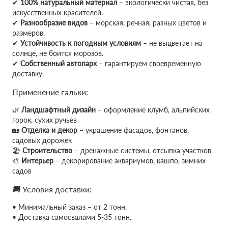
✔
100% натуральный материал
– экологически чистая, без
искусственных красителей.
✔
Разнообразие видов
– морская, речная, разных цветов и
размеров.
✔
Устойчивость к погодным условиям
– не выцветает на
солнце, не боится морозов.
✔
Собственный автопарк
– гарантируем своевременную
доставку.
Применение гальки:
🌿
Ландшафтный дизайн
– оформление клумб, альпийских
горок, сухих ручьев
🏡
Отделка и декор
– украшение фасадов, фонтанов,
садовых дорожек
🏖
Строительство
– дренажные системы, отсыпка участков
🎨
Интерьер
– декорирование аквариумов, кашпо, зимних
садов
🚚 Условия доставки:
• Минимальный заказ – от 2 тонн.
• Доставка самосвалами 5-35 тонн.