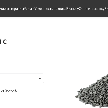
чие материалы
Услуги
У меня есть техника
Бизнесу
Оставить заявку
Б
 с
 от Sowork.