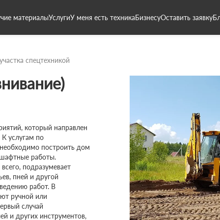
чие материалы
Услуги
У меня есть техника
Бизнесу
Оставить заявку
Б
участка спецтехникой
нивание)
риятий, который направлен
 К услугам по
 необходимо построить дом
ндшафтные работы.
 всего, подразумевает
ьев, пней и другой
ведению работ. В
ют ручной или
ервый случай
ей и других инструментов,