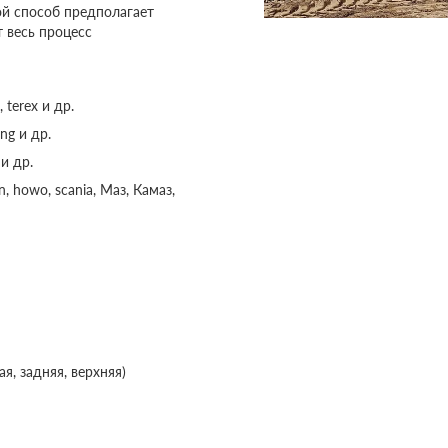
ой способ предполагает
т весь процесс
 terex и др.
ng и др.
и др.
 howo, scania, Маз, Камаз,
я, задняя, верхняя)