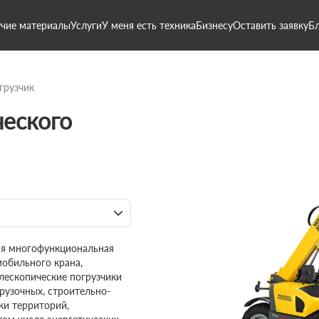
чие материалы
Услуги
У меня есть техника
Бизнесу
Оставить заявку
Б
грузчик
ческого
ная многофункциональная
мобильного крана,
елескопические погрузчики
рузочных, строительно-
ки территорий,