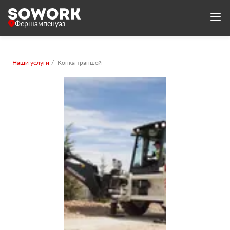
Фершампенуаз
Наши услуги
Копка траншей