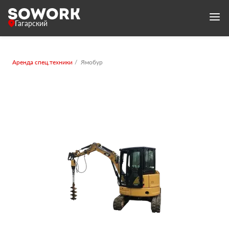
Гагарский
Аренда спец.техники
Ямобур