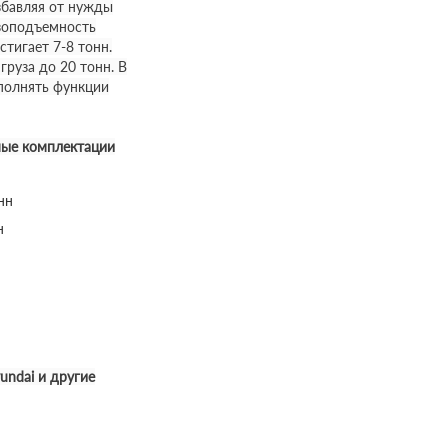
избавляя от нужды
узоподъемность
стигает 7-8 тонн.
руза до 20 тонн. В
полнять функции
ные комплектации
нн
н
yundai и другие