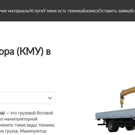
чие материалы
Услуги
У меня есть техника
Бизнесу
Оставить заявку
Б
ора (КМУ) в
ка)
— это грузовой ботовой
во-манипуляторной
менить такие виды техники,
ких грузов. Манипулятор