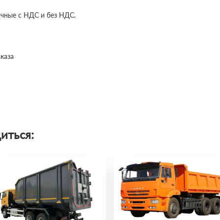
ичные с НДС и без НДС.
каза
иться: