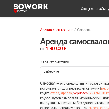
Спецтехника
Сыпу
Исток
Аренда спец.техники
Самосвал
Аренда самосвалов
от
1 800,00 ₽
Характеристики
Выберите
Самосвал
— это специальный грузовой тра
используется для перевозки сыпучих (
песо
грунт,
отсев
,
дресва
,
чернозем
,
скальный г
грузов. Кузов самосвала механически накл
выгружать материалы без дополнительных
самосвалы используются для
вывоза стро