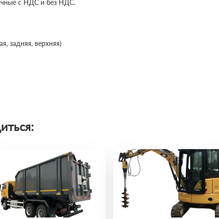
ичные с НДС и без НДС.
я, задняя, верхняя)
иться: