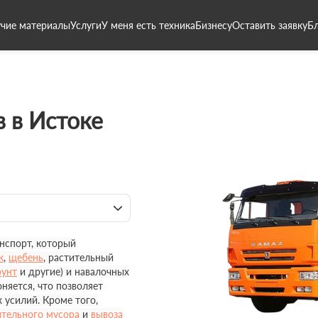
чие материалы
Услуги
У меня есть техника
Бизнесу
Оставить заявку
Б
 в Истоке
нспорт, который
к
,
щебень
, растительный
рунт
и другие) и навалочных
оняется, что позволяет
 усилий. Кроме того,
ительного мусора
и
вывоза