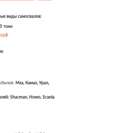
ные виды самосвалов:
35 тонн
нар
)
ью
мобилей:
Маз, Камаз, Урал,
илей:
Shacman, Howo, Scania