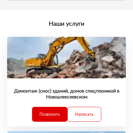
Мы обещаем, что к вам приедет профессионал. У него есть
поставленные задачи точно в срок.
большой опыт выполненных работ. Каждая техника
обслужена и исправна. Он умеет все сделать на отлично. И
вы останетесь в хорошем настроении!
Наши услуги
Демонтаж (снос) зданий, домов спецтехникой в
Новоалексеевском
Позвонить
Написать