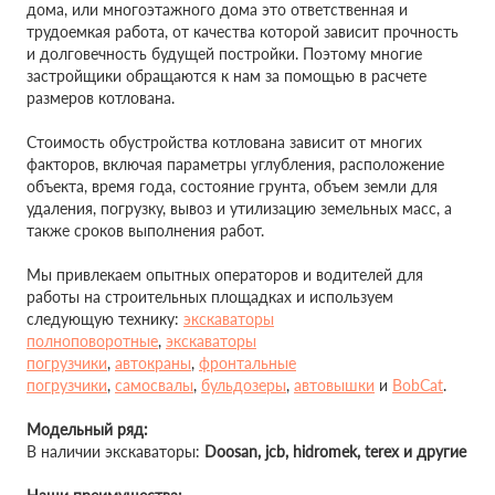
дома, или многоэтажного дома это ответственная и
трудоемкая работа, от качества которой зависит прочность
и долговечность будущей постройки. Поэтому многие
застройщики обращаются к нам за помощью в расчете
размеров котлована.
Стоимость обустройства котлована зависит от многих
факторов, включая параметры углубления, расположение
объекта, время года, состояние грунта, объем земли для
удаления, погрузку, вывоз и утилизацию земельных масс, а
также сроков выполнения работ.
Мы привлекаем опытных операторов и водителей для
работы на строительных площадках и используем
следующую технику:
экскаваторы
полноповоротные
,
экскаваторы
погрузчики
,
автокраны
,
фронтальные
погрузчики
,
самосвалы
,
бульдозеры
,
автовышки
и
BobCat
.
Модельный ряд:
В наличии экскаваторы:
Doosan,
jcb, hidromek, terex и другие