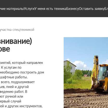
чие материалы
Услуги
У меня есть техника
Бизнесу
Оставить заявку
Б
участка спецтехникой
нивание)
ове
риятий, который направлен
 К услугам по
 необходимо построить дом
ндшафтные работы.
 всего, подразумевает
ьев, пней и другой
ведению работ. В
ют ручной или
ервый случай
ей и других инструментов,