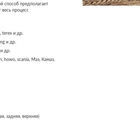
ой способ предполагает
т весь процесс
 terex и др.
ng и др.
и др.
 howo, scania, Маз, Камаз,
я, задняя, верхняя)