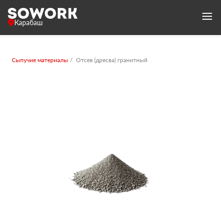
Карабаш
Сыпучие материалы
Отсев (дресва) гранитный