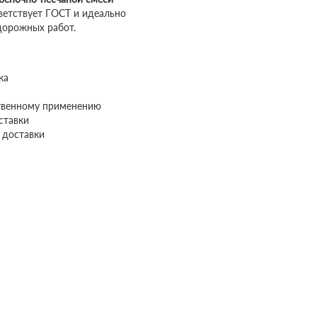
ветствует ГОСТ и идеально
дорожных работ.
ка
ственному применению
ставки
 доставки