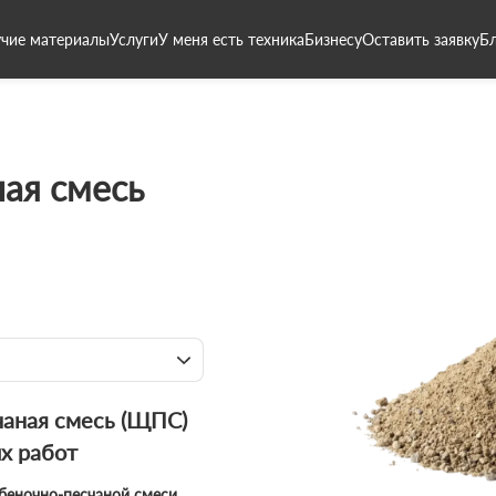
чие материалы
Услуги
У меня есть техника
Бизнесу
Оставить заявку
Б
ая смесь
чаная смесь (ЩПС)
х работ
беночно-песчаной смеси