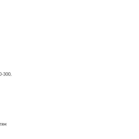
-300.
тям