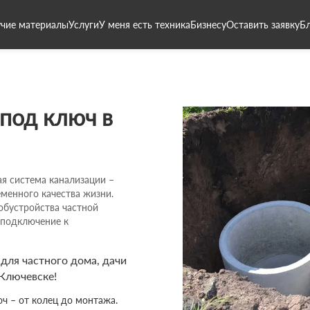
чие материалы
Услуги
У меня есть техника
Бизнесу
Оставить заявку
Б
 под ключ в
я система канализации –
менного качества жизни.
обустройства частной
 подключение к
ля частного дома, дачи
 Ключевске!
ч – от колец до монтажа.