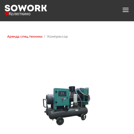
Колюткино
Аренда спец.техники
Компрессор