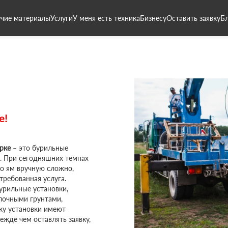
чие материалы
Услуги
У меня есть техника
Бизнесу
Оставить заявку
Б
е!
рке
– это бурильные
. При сегодняшних темпах
о ям вручную сложно,
требованная услуга.
рильные установки,
лочными грунтами,
ку установки имеют
ежде чем оставлять заявку,