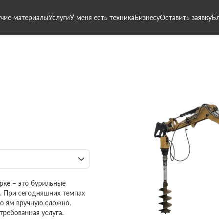
чие материалы
Услуги
У меня есть техника
Бизнесу
Оставить заявку
Б
рке – это бурильные
. При сегодняшних темпах
о ям вручную сложно,
требованная услуга.