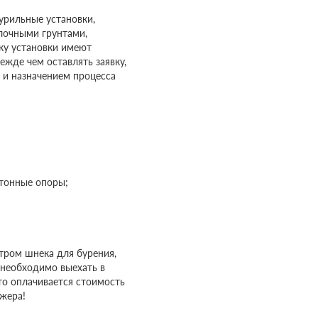
рильные установки,
лочными грунтами,
ку установки имеют
ежде чем оставлять заявку,
и назначением процесса
етонные опоры;
етром шнека для бурения,
 необходимо выехать в
то оплачивается стоимость
джера!