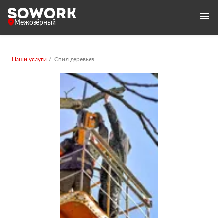
Межозёрный
Наши услуги
Спил деревьев