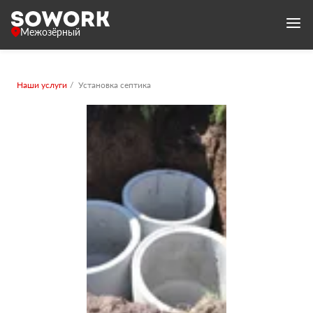
Межозёрный
Наши услуги
Установка септика