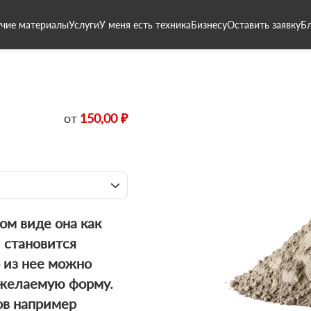
чие материалы
Услуги
У меня есть техника
Бизнесу
Оставить заявку
Б
от
150,00 ₽
хом виде она как
 становится
о из нее можно
й желаемую форму.
ов например