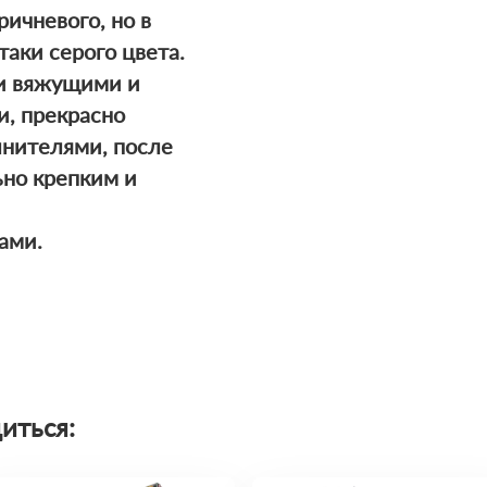
ричневого, но в
таки серого цвета.
и вяжущими и
, прекрасно
лнителями, после
ьно крепким и
ами.
иться: