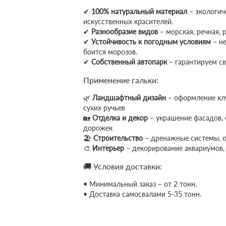
✔
100% натуральный материал
– экологиче
искусственных красителей.
✔
Разнообразие видов
– морская, речная, 
✔
Устойчивость к погодным условиям
– не
боится морозов.
✔
Собственный автопарк
– гарантируем с
Применение гальки:
🌿
Ландшафтный дизайн
– оформление клу
сухих ручьев
🏡
Отделка и декор
– украшение фасадов, 
дорожек
🏖
Строительство
– дренажные системы, о
🎨
Интерьер
– декорирование аквариумов,
🚚 Условия доставки:
• Минимальный заказ – от 2 тонн.
• Доставка самосвалами 5-35 тонн.