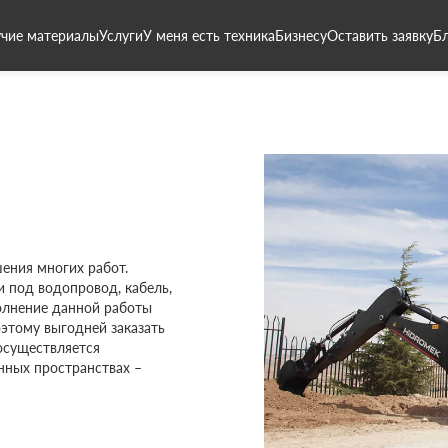
чие материалы
Услуги
У меня есть техника
Бизнесу
Оставить заявку
Б
ения многих работ.
 под водопровод, кабель,
олнение данной работы
оэтому выгодней заказать
 осуществляется
енных пространствах –