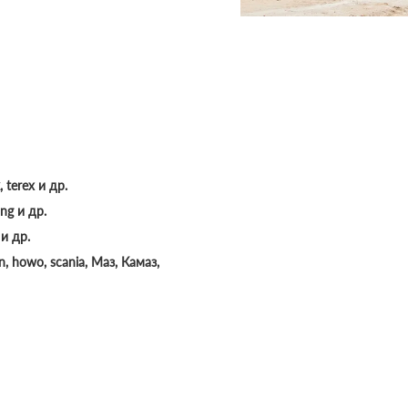
, terex и др.
ng и др.
и др.
, howo, scania, Маз, Камаз,