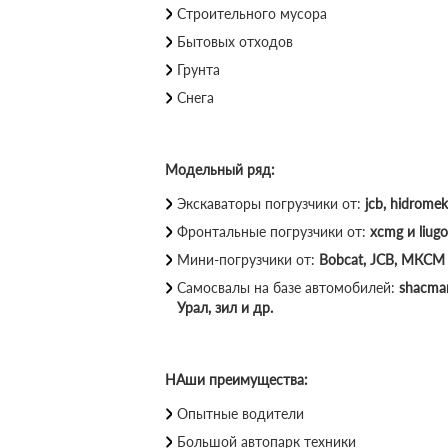
Строительного мусора
Бытовых отходов
Грунта
Снега
Модельный ряд:
Экскаваторы погрузчики от:
jcb, hidromek
Фронтальные погрузчики от:
xcmg и liugo
Мини-погрузчики от:
Bobcat, JCB, МКСМ 
Самосвалы на базе автомобилей:
shacman
Урал, зил и др.
НАши преимущества:
Опытные водители
Большой автопарк техники