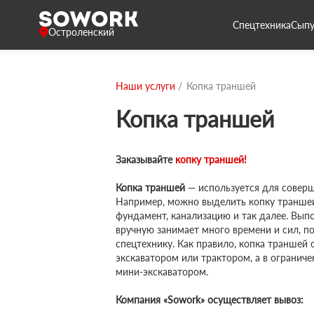
Спецтехника
Сыпу
Остроленский
Наши услуги
Копка траншей
Копка траншей
Заказывайте
копку траншей!
Копка траншей
— используется для соверш
Например, можно выделить копку траншеи
фундамент, канализацию и так далее. Вып
вручную занимает много времени и сил, п
спецтехнику. Как правило, копка траншей
экскаватором или трактором, а в огранич
мини-экскаватором.
Компания «Sowork» осуществляет вывоз: