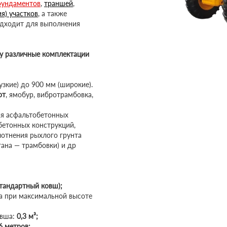
ундаментов
,
траншей
,
я) участков
, а также
подходит для выполнения
ду различные комплектации
зкие) до 900 мм (широкие).
от
, ямобур, вибротрамбовка,
я асфальтобетонных
бетонных конструкций,
лотнения рыхлого грунта
гана — трамбовки) и др
стандартный ковш);
 при максимальной высоте
овша:
0,3 м³;
6 метров;