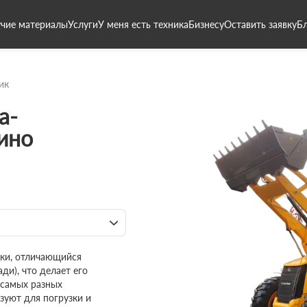
чие материалы
Услуги
У меня есть техника
Бизнесу
Оставить заявку
Б
ик
а-
ино
ики, отличающийся
ди), что делает его
 самых разных
зуют для погрузки и