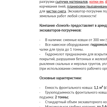
разгрузки
сыпучих материалов
,
копки ям
,
ф
корчевания пней,
планировки (выравнивани
для
чистки снега
. Экскаватор-погрузчик 
земельных работ любой сложности!
Компания «Sowork» предоставляет в арен
экскаваторов-погрузчиков:
· В наличии: сменные ковши от 300 мм (у
· Все навесное оборудование:
гидромол
чалки для груза до 1 тонны.
· Гидромолот предназначен для вскрыти
покрытий, разрушения бетонных и железо
рыхления скальных и мерзлых грунтов, уп
(при использовании сменного рабочего ор
Основные характеристики:
· Емкость фронтального ковша:
1,1 м³ (
· Грузоподъемность фронтального ковша
подъема:
2 тонны;
· Стандартный объем экскаваторного к
· Максимальная глубина копания:
до 5,4