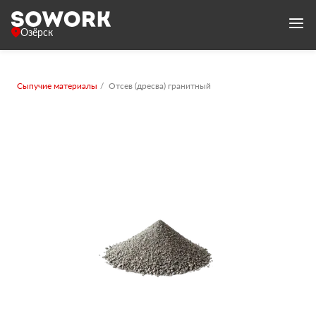
Озёрск
Сыпучие материалы
Отсев (дресва) гранитный