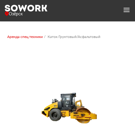
Озёрск
Аренда спец.техники
Каток Грунтовый/Асфальтовый