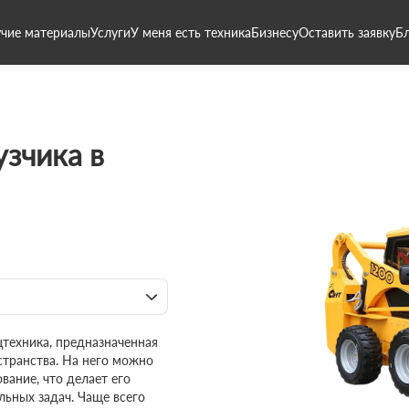
чие материалы
Услуги
У меня есть техника
Бизнесу
Оставить заявку
Б
зчика в
цтехника, предназначенная
странства. На него можно
вание, что делает его
ьных задач. Чаще всего