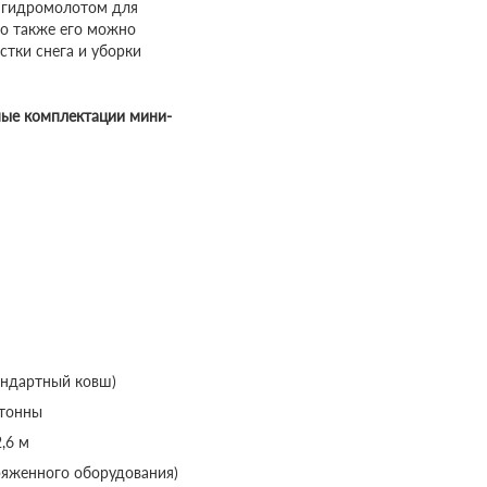
и гидромолотом для
но также его можно
стки снега и уборки
ные комплектации мини-
тандартный ковш)
 тонны
,6 м
аряженного оборудования)