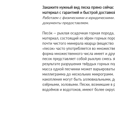
Закажите нужный вид песка прямо сейчас 
материал с гарантией и быстрой доставко
Работаем с физическими и юридическими 
документы предоставляем.
Песо́к — рыхлая осадочная горная порода,
материал, состоящий из зёрен горных поро
почти чистого минерала кварца (вещество
«песок» часто употребляется во множествен
форма множественного числа имеет и дру
песок представляет собой рыхлую смесь з
результате разрушения твёрдых горных по
масса одной песчинки может варьировать
миллиграмма до нескольких микрограмм. 
накопления могут быть аллювиальными, 
озёрными, эоловыми. Пески, возникшие в 
водоёмов и водотоков, имеют более округ