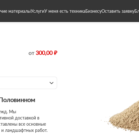
чие материалы
Услуги
У меня есть техника
Бизнесу
Оставить заявку
Б
от
300,00 ₽
 Половинном
ужд. Мы
тивной доставкой в
тавлены все основные
х и ландшафтных работ.