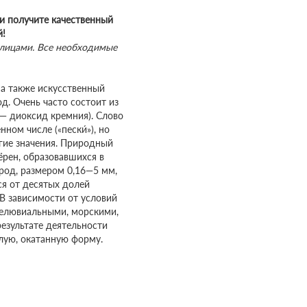
и получите качественный
й!
лицами. Все необходимые
 а также искусственный
д. Очень часто состоит из
 — диоксид кремния). Слово
ном числе («пески́»), но
гие значения. Природный
ёрен, образовавшихся в
род, размером 0,16—5 мм,
ся от десятых долей
В зависимости от условий
делювиальными, морскими,
результате деятельности
лую, окатанную форму.