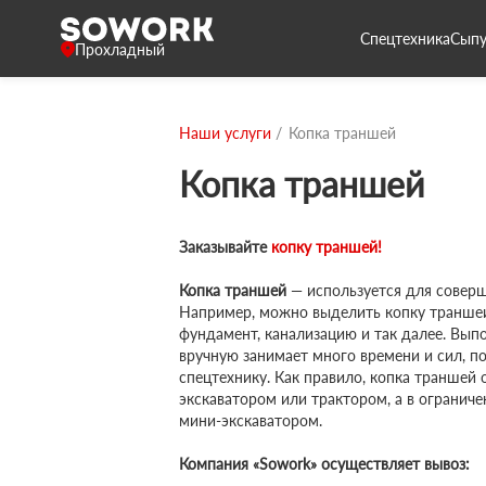
Спецтехника
Сыпу
Прохладный
Наши услуги
Копка траншей
Копка траншей
Заказывайте
копку траншей!
Копка траншей
— используется для соверш
Например, можно выделить копку траншеи
фундамент, канализацию и так далее. Вып
вручную занимает много времени и сил, п
спецтехнику. Как правило, копка траншей
экскаватором или трактором, а в огранич
мини-экскаватором.
Компания «Sowork» осуществляет вывоз: