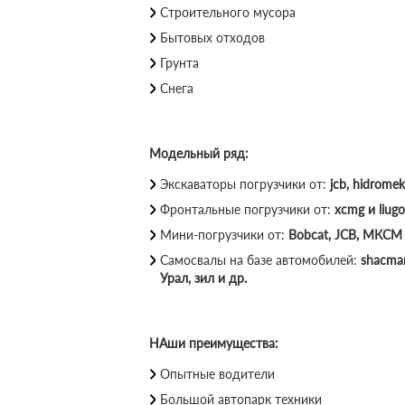
Строительного мусора
Бытовых отходов
Грунта
Снега
Модельный ряд:
Экскаваторы погрузчики от:
jcb, hidromek
Фронтальные погрузчики от:
xcmg и liugo
Мини-погрузчики от:
Bobcat, JCB, МКСМ 
Самосвалы на базе автомобилей:
shacman
Урал, зил и др.
НАши преимущества:
Опытные водители
Большой автопарк техники