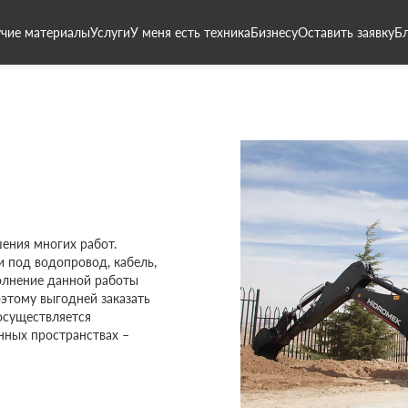
чие материалы
Услуги
У меня есть техника
Бизнесу
Оставить заявку
Б
ения многих работ.
 под водопровод, кабель,
олнение данной работы
оэтому выгодней заказать
 осуществляется
енных пространствах –