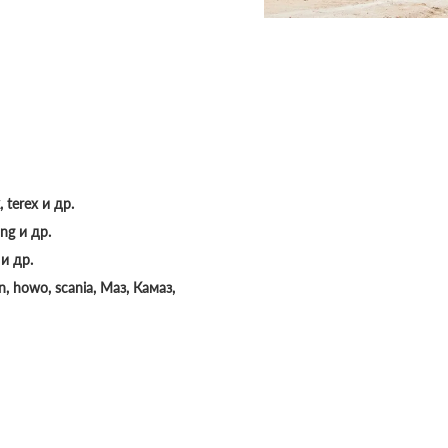
, terex и др.
ng и др.
и др.
, howo, scania, Маз, Камаз,