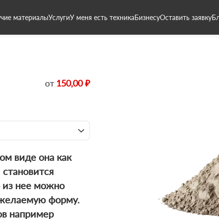
чие материалы
Услуги
У меня есть техника
Бизнесу
Оставить заявку
Б
от
150,00 ₽
хом виде она как
 становится
о из нее можно
й желаемую форму.
ов например