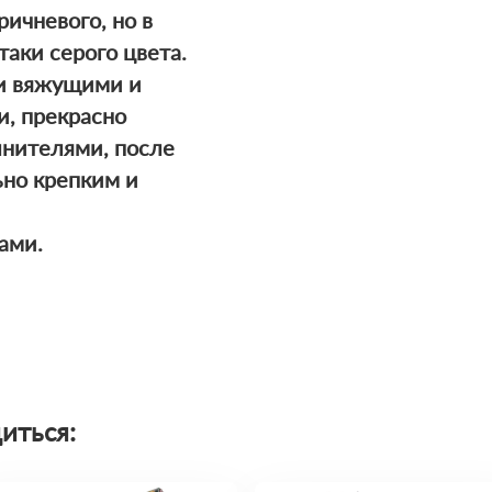
ричневого, но в
таки серого цвета.
и вяжущими и
, прекрасно
лнителями, после
ьно крепким и
ами.
иться: