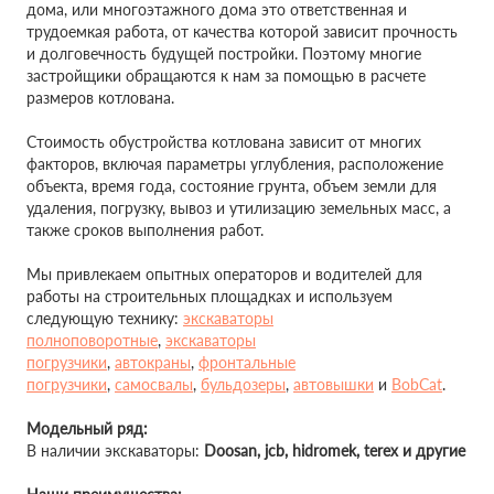
дома, или многоэтажного дома это ответственная и
трудоемкая работа, от качества которой зависит прочность
и долговечность будущей постройки. Поэтому многие
застройщики обращаются к нам за помощью в расчете
размеров котлована.
Стоимость обустройства котлована зависит от многих
факторов, включая параметры углубления, расположение
объекта, время года, состояние грунта, объем земли для
удаления, погрузку, вывоз и утилизацию земельных масс, а
также сроков выполнения работ.
Мы привлекаем опытных операторов и водителей для
работы на строительных площадках и используем
следующую технику:
экскаваторы
полноповоротные
,
экскаваторы
погрузчики
,
автокраны
,
фронтальные
погрузчики
,
самосвалы
,
бульдозеры
,
автовышки
и
BobCat
.
Модельный ряд:
В наличии экскаваторы:
Doosan,
jcb, hidromek, terex и другие