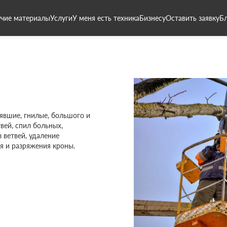
чие материалы
Услуги
У меня есть техника
Бизнесу
Оставить заявку
Б
явшие, гнилые, большого и
вей, спил больных,
 ветвей, удаление
я и разряжения кроны.