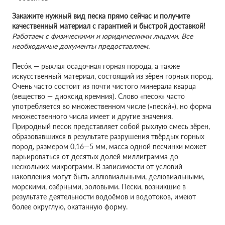
Закажите нужный вид песка прямо сейчас и получите
качественный материал с гарантией и быстрой доставкой!
Работаем с физическими и юридическими лицами. Все
необходимые документы предоставляем.
Песо́к — рыхлая осадочная горная порода, а также
искусственный материал, состоящий из зёрен горных пород.
Очень часто состоит из почти чистого минерала кварца
(вещество — диоксид кремния). Слово «песок» часто
употребляется во множественном числе («пески́»), но форма
множественного числа имеет и другие значения.
Природный песок представляет собой рыхлую смесь зёрен,
образовавшихся в результате разрушения твёрдых горных
пород, размером 0,16—5 мм, масса одной песчинки может
варьироваться от десятых долей миллиграмма до
нескольких микрограмм. В зависимости от условий
накопления могут быть аллювиальными, делювиальными,
морскими, озёрными, эоловыми. Пески, возникшие в
результате деятельности водоёмов и водотоков, имеют
более округлую, окатанную форму.