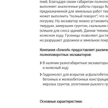
пней. Благодаря своим габаритам полноп
выполняет аналогичные работы гораздо б
предназначенной для земельных работ тех
может выполнить "полный поворот", что 
погрузку. На экскаватор можно установит
твердым, замерзшим грунтом, скальными 
(клешня для сноса зданий). Данная техник
колесном ходу. Гусеницы позволяют дост
но разрушают дорожное и земельное покр
Компания «Sowork» предоставляет различ
полноповоротных экскаваторов:
В наличии разногабаритные экскаваторы:
и колесный ход)
Гидромолот для вскрытия асфальтобето
бетонных и железобетонных конструкций
мерзлых грунтов, уплотнения рыхлого гр
Основные характеристики: