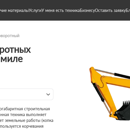
чие материалы
Услуги
У меня есть техника
Бизнесу
Оставить заявку
Б
оворотный
ротных
амиле
огабаритная строительная
анная техника выполняет
ет земельные работы (копка
спользуется корчевания