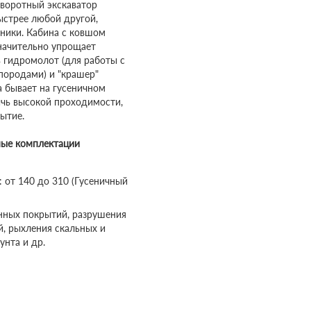
оворотный экскаватор
ыстрее любой другой,
ники. Кабина с ковшом
значительно упрощает
ь гидромолот (для работы с
породами) и "крашер"
а бывает на гусеничном
ичь высокой проходимости,
ытие.
ные комплектации
 от 140 до 310 (Гусеничный
нных покрытий, разрушения
, рыхления скальных и
унта и др.