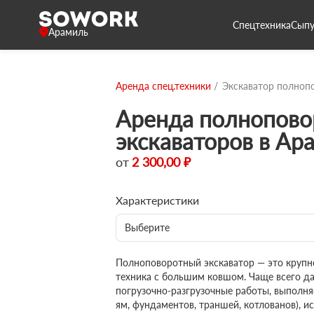
Спецтехника
Сыпу
Арамиль
Аренда спец.техники
Экскаватор полноп
Аренда полнопово
экскаваторов в Ар
от
2 300,00 ₽
Характеристики
Выберите
Полноповоротный экскаватор — это крупн
техника с большим ковшом. Чаще всего д
погрузочно-разгрузочные работы, выполня
ям, фундаментов, траншей, котлованов), и