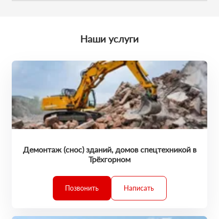
Мы обещаем, что к вам приедет профессионал. У него есть
поставленные задачи точно в срок.
большой опыт выполненных работ. Каждая техника
обслужена и исправна. Он умеет все сделать на отлично. И
вы останетесь в хорошем настроении!
Наши услуги
Демонтаж (снос) зданий, домов спецтехникой в
Трёхгорном
Позвонить
Написать