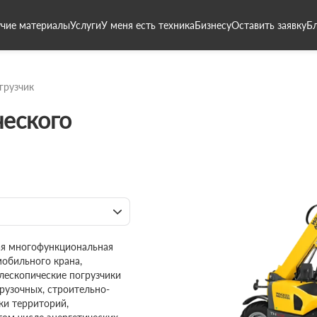
чие материалы
Услуги
У меня есть техника
Бизнесу
Оставить заявку
Б
грузчик
ческого
ная многофункциональная
мобильного крана,
елескопические погрузчики
рузочных, строительно-
ки территорий,