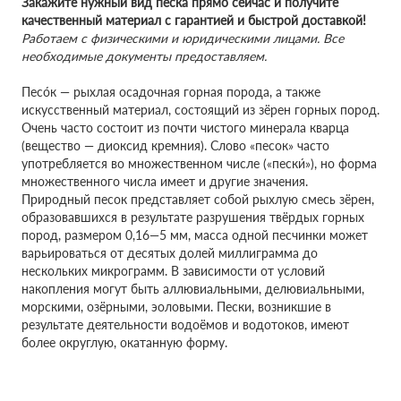
Закажите нужный вид песка прямо сейчас и получите
качественный материал с гарантией и быстрой доставкой!
Работаем с физическими и юридическими лицами. Все
необходимые документы предоставляем.
Песо́к — рыхлая осадочная горная порода, а также
искусственный материал, состоящий из зёрен горных пород.
Очень часто состоит из почти чистого минерала кварца
(вещество — диоксид кремния). Слово «песок» часто
употребляется во множественном числе («пески́»), но форма
множественного числа имеет и другие значения.
Природный песок представляет собой рыхлую смесь зёрен,
образовавшихся в результате разрушения твёрдых горных
пород, размером 0,16—5 мм, масса одной песчинки может
варьироваться от десятых долей миллиграмма до
нескольких микрограмм. В зависимости от условий
накопления могут быть аллювиальными, делювиальными,
морскими, озёрными, эоловыми. Пески, возникшие в
результате деятельности водоёмов и водотоков, имеют
более округлую, окатанную форму.