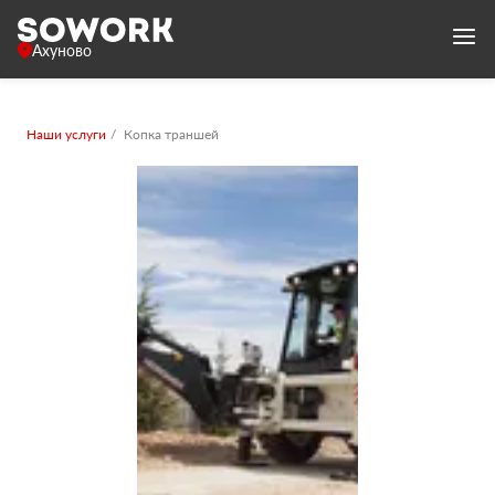
Ахуново
Наши услуги
Копка траншей