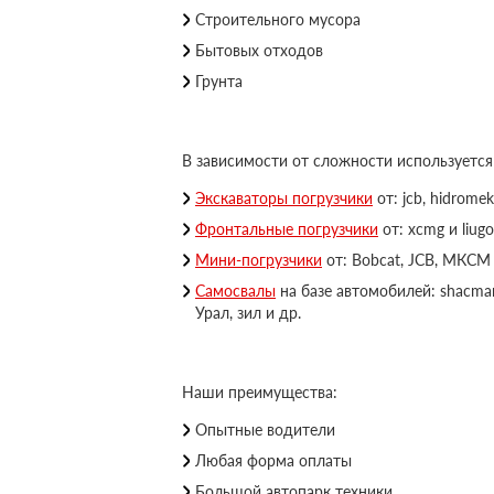
Строительного мусора
Бытовых отходов
Грунта
В зависимости от сложности используется
Экскаваторы погрузчики
от: jcb, hidromek
Фронтальные погрузчики
от: xcmg и liugo
Мини-погрузчики
от: Bobcat, JCB, МКСМ 
Самосвалы
на базе автомобилей: shacman,
Урал, зил и др.
Наши преимущества:
Опытные водители
Любая форма оплаты
Большой автопарк техники