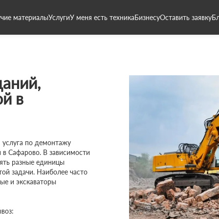
чие материалы
Услуги
У меня есть техника
Бизнесу
Оставить заявку
Б
даний,
й в
 услуга по демонтажу
 в Сафарово. В зависимости
нять разные единицы
той задачи. Наиболее часто
ые и экскаваторы
воз: