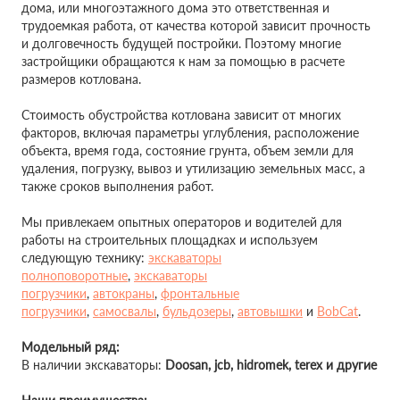
дома, или многоэтажного дома это ответственная и
трудоемкая работа, от качества которой зависит прочность
и долговечность будущей постройки. Поэтому многие
застройщики обращаются к нам за помощью в расчете
размеров котлована.
Стоимость обустройства котлована зависит от многих
факторов, включая параметры углубления, расположение
объекта, время года, состояние грунта, объем земли для
удаления, погрузку, вывоз и утилизацию земельных масс, а
также сроков выполнения работ.
Мы привлекаем опытных операторов и водителей для
работы на строительных площадках и используем
следующую технику:
экскаваторы
полноповоротные
,
экскаваторы
погрузчики
,
автокраны
,
фронтальные
погрузчики
,
самосвалы
,
бульдозеры
,
автовышки
и
BobCat
.
Модельный ряд:
В наличии экскаваторы:
Doosan,
jcb, hidromek, terex и другие