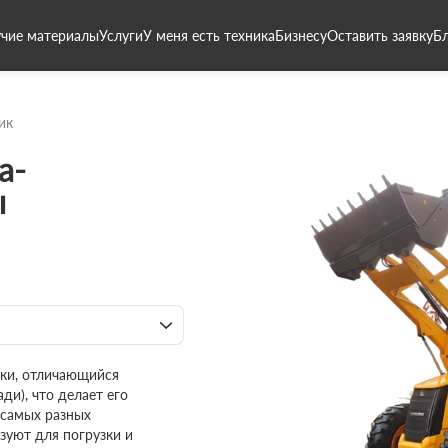
чие материалы
Услуги
У меня есть техника
Бизнесу
Оставить заявку
Б
ик
а-
ы
ики, отличающийся
ди), что делает его
 самых разных
зуют для погрузки и