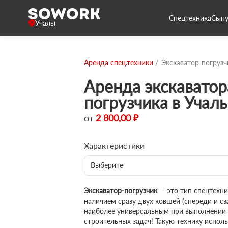
Спецтехника
Сыпу
Учалы
Аренда спец.техники
Экскаватор-погрузч
Аренда экскаватор
погрузчика в Учал
от
2 800,00 ₽
Характеристики
Выберите
Экскаватор-погрузчик
— это тип спецтехн
наличием сразу двух ковшей (спереди и сза
наиболее универсальным при выполнении
строительных задач! Такую технику исполь