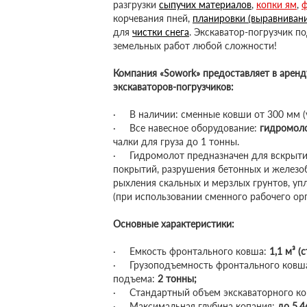
разгрузки
сыпучих материалов
,
копки ям
,
ф
корчевания пней,
планировки (выравнивани
для
чистки снега
. Экскаватор-погрузчик 
земельных работ любой сложности!
Компания «Sowork» предоставляет в арен
экскаваторов-погрузчиков:
· В наличии: сменные ковши от 300 мм (у
· Все навесное оборудование:
гидромол
чалки для груза до 1 тонны.
· Гидромолот предназначен для вскрыти
покрытий, разрушения бетонных и железо
рыхления скальных и мерзлых грунтов, уп
(при использовании сменного рабочего ор
Основные характеристики:
· Емкость фронтального ковша:
1,1 м³ (
· Грузоподъемность фронтального ковша
подъема:
2 тонны;
· Стандартный объем экскаваторного к
· Максимальная глубина копания:
до 5,4