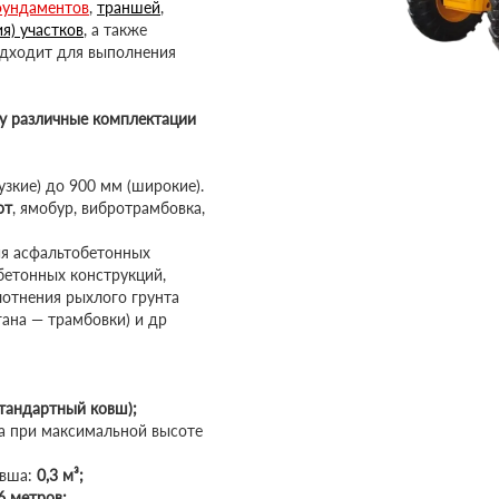
ундаментов
,
траншей
,
я) участков
, а также
подходит для выполнения
ду различные комплектации
зкие) до 900 мм (широкие).
от
, ямобур, вибротрамбовка,
я асфальтобетонных
бетонных конструкций,
лотнения рыхлого грунта
гана — трамбовки) и др
стандартный ковш);
 при максимальной высоте
овша:
0,3 м³;
6 метров;