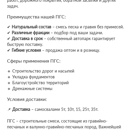
работ, дорожного покрытия, обратной засыпки и других
задач.
Преимущества нашей ПГС:
✔
Натуральный состав
– смесь песка и гравия без примесей.
✔
Различные фракции
– подбор под ваши задачи.
✔
Доставка в срок
– собственный автопарк гарантирует
быструю поставку.
✔
Гибкие условия
– продажа оптом и в розницу.
Сферы применения ПГС:
🔹 Строительство дорог и насыпей
🔹 Укладка фундаментов
🔹 Благоустройство территорий
🔹 Дренажные системы
Условия доставки:
📌
Доставка
– самосвалами 5т, 10т, 15, 25т, 35т.
ПГС – строительные смеси, состоящие из гравийно-
песчаных и валунно-гравийно-песчаных пород. Важнейшей