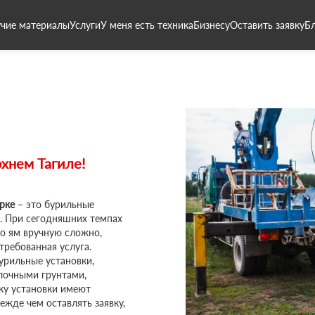
чие материалы
Услуги
У меня есть техника
Бизнесу
Оставить заявку
Б
хнем Тагиле!
рке
– это бурильные
. При сегодняшних темпах
о ям вручную сложно,
требованная услуга.
рильные установки,
лочными грунтами,
ку установки имеют
ежде чем оставлять заявку,