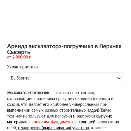
Аренда экскаватора-погрузчика в Верхняя
Сысерть
от
2 800,00 ₽
Характеристики
Выберите
Экскаватор-погрузчик
— это тип спецтехники,
отличающийся наличием сразу двух ковшей (спереди и
сзади), что делает его наиболее универсальным при
выполнении самых разных строительных задач! Такую
технику используют для погрузки и разгрузки
сыпучих
материалов
,
копки ям
,
фундаментов
,
траншей
, корчевания
пней,
планировки (выравнивания) участков
, а также