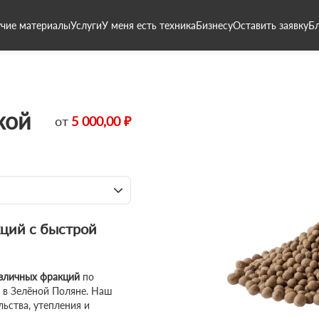
чие материалы
Услуги
У меня есть техника
Бизнесу
Оставить заявку
Б
кой
от
5 000,00 ₽
ций с быстрой
азличных фракций
по
 в Зелёной Поляне. Наш
ьства, утепления и