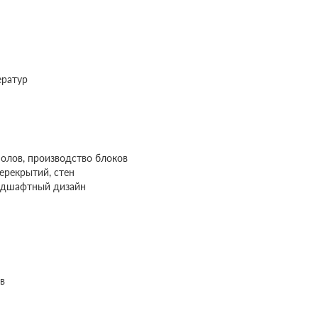
ератур
олов, производство блоков
ерекрытий, стен
андшафтный дизайн
в